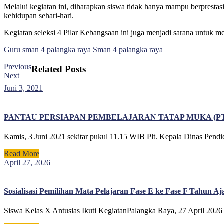
Melalui kegiatan ini, diharapkan siswa tidak hanya mampu berpresta
kehidupan sehari-hari.
Kegiatan seleksi 4 Pilar Kebangsaan ini juga menjadi sarana untuk m
Guru sman 4 palangka raya
Sman 4 palangka raya
Navigasi
Previous
Previous
Related Posts
Next
post:
Next
pos
post:
Juni
Juni 3, 2021
3,
2021
PANTAU PERSIAPAN PEMBELAJARAN TATAP MUKA (P
Kamis, 3 Juni 2021 sekitar pukul 11.15 WIB Plt. Kepala Dinas Pendi
Read
Read More
More
April
April 27, 2026
27,
2026
Sosialisasi Pemilihan Mata Pelajaran Fase E ke Fase F Tahun Aj
Siswa Kelas X Antusias Ikuti KegiatanPalangka Raya, 27 April 2026