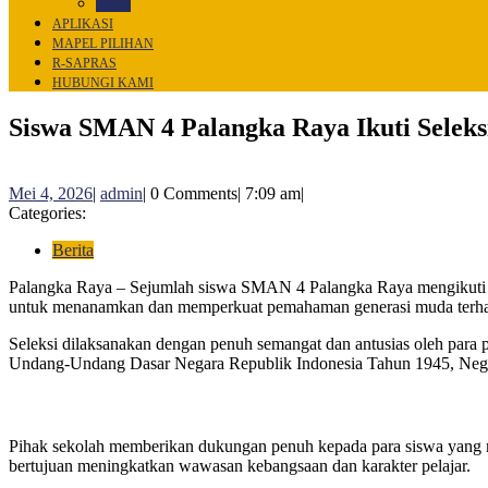
MPLS
APLIKASI
MAPEL PILIHAN
R-SAPRAS
HUBUNGI KAMI
CLOSE
Siswa SMAN 4 Palangka Raya Ikuti Seleks
MENU
Mei
admin
Mei 4, 2026
|
admin
|
0 Comments
|
7:09 am
|
4,
Categories:
2026
Berita
Palangka Raya – Sejumlah siswa SMAN 4 Palangka Raya mengikuti kegiatan Seleksi 4 Pilar Kebangsaan tingkat Kota Palangka Raya yang dilaksanakan secara online. Kegiatan ini menjadi salah satu upaya
untuk menanamkan dan memperkuat pemahaman generasi muda terhada
Seleksi dilaksanakan dengan penuh semangat dan antusias oleh para p
Undang-Undang Dasar Negara Republik Indonesia Tahun 1945, Negara
Pihak sekolah memberikan dukungan penuh kepada para siswa yang meng
bertujuan meningkatkan wawasan kebangsaan dan karakter pelajar.