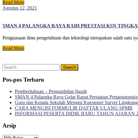
Read
Read More
More
Agustus
Agustus 12, 2021
12,
2021
SMAN 4 PALANGKA RAYA RAIH PRESTASI KSN TINGK
Penguasaan ilmu pengetahuan dan teknologi merupakan salah satu syar
Read
Read More
More
Search
for:
Pos-pos Terbaru
Pemberitahuan – Pengambilan Ijazah
SMAN 4 Palangka Raya Gelar Rapat Persiapan Pertanggungj
Guru dan Kepala Sekolah Mengisi Kuesioner Survei Lingkung
CARA MENGISI FORMULIR DAFTAR ULANG SPMB
INFORMASI PESERTA DIDIK BARU TAHUN AJARAN 202
Arsip
Arsip