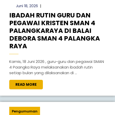
Juni
Juni 18, 2026
|
18,
IBADAH RUTIN GURU DAN
2026
PEGAWAI KRISTEN SMAN 4
PALANGKARAYA DI BALAI
DEBORA SMAN 4 PALANGKA
IBADAH
RAYA
RUTIN
GURU
Kamis, 18 Juni 2026 , guru-guru dan pegawai SMAN
4 Paangka Raya melaksanakan ibadah rutin
DAN
setiap bulan yang dilaksanakan di ...
PEGAWAI
KRISTEN
READ
READ MORE
MORE
SMAN
4
PALANGKARAYA
Pengumuman