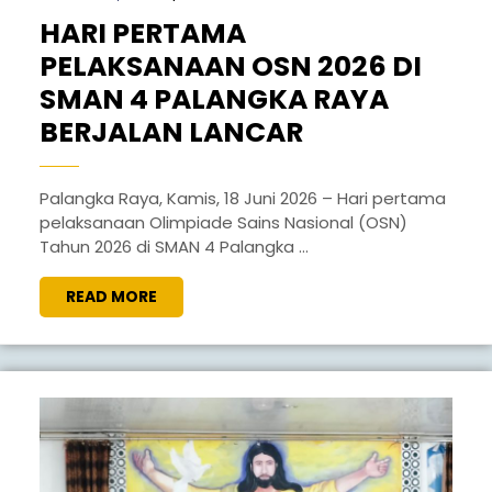
18,
HARI PERTAMA
2026
PELAKSANAAN OSN 2026 DI
SMAN 4 PALANGKA RAYA
HARI
BERJALAN LANCAR
PERTAMA
PELAKSANAA
Palangka Raya, Kamis, 18 Juni 2026 – Hari pertama
pelaksanaan Olimpiade Sains Nasional (OSN)
OSN
Tahun 2026 di SMAN 4 Palangka ...
2026
DI
READ
READ MORE
MORE
SMAN
4
PALANGKA
RAYA
BERJALAN