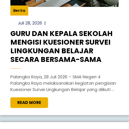
Berita
Juli
Juli 28, 2026
|
28,
GURU DAN KEPALA SEKOLAH
2026
MENGISI KUESIONER SURVEI
LINGKUNGAN BELAJAR
GURU
SECARA BERSAMA-SAMA
DAN
KEPALA
Palangka Raya, 28 Juli 2026 – SMA Negeri 4
Palangka Raya melaksanakan kegiatan pengisian
SEKOL
Kuesioner Survei Lingkungan Belajar yang diikuti ...
MENGIS
KUESIO
READ
READ MORE
MORE
SURVEI
LINGK
BELAJA