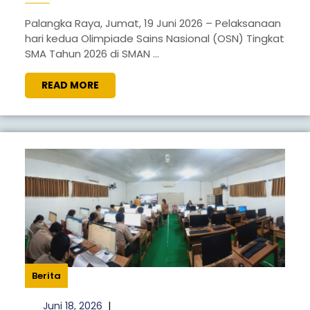
KEDUA
PELAKSANAAN
Palangka Raya, Jumat, 19 Juni 2026 – Pelaksanaan
hari kedua Olimpiade Sains Nasional (OSN) Tingkat
OSN
SMA Tahun 2026 di SMAN ...
2026
DI
READ
READ MORE
MORE
SMAN
4
PALANGKA
RAYA
BERLANGSUNG
TERTIB
DAN
LANCAR
Berita
Juni
Juni 18, 2026
|