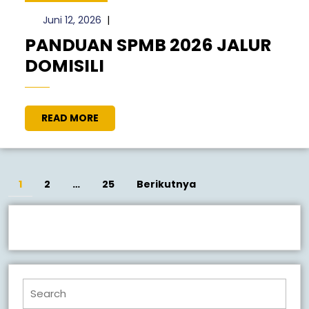
DI
BALAI
Juni
Juni 12, 2026
|
12,
DEBORA
PANDUAN SPMB 2026 JALUR
2026
SMAN
PANDUAN
DOMISILI
4
SPMB
PALANGKA
2026
READ
READ MORE
RAYA
JALUR
MORE
DOMISILI
Paginasi
1
2
…
25
Berikutnya
pos
Search
for: