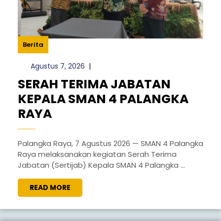
Berita
Agustus
Agustus 7, 2026
|
7,
SERAH TERIMA JABATAN
2026
KEPALA SMAN 4 PALANGKA
SERAH
RAYA
TERIMA
JABATAN
Palangka Raya, 7 Agustus 2026 — SMAN 4 Palangka
Raya melaksanakan kegiatan Serah Terima
KEPALA
Jabatan (Sertijab) Kepala SMAN 4 Palangka ...
SMAN
4
READ
READ MORE
MORE
PALANGKA
RAYA