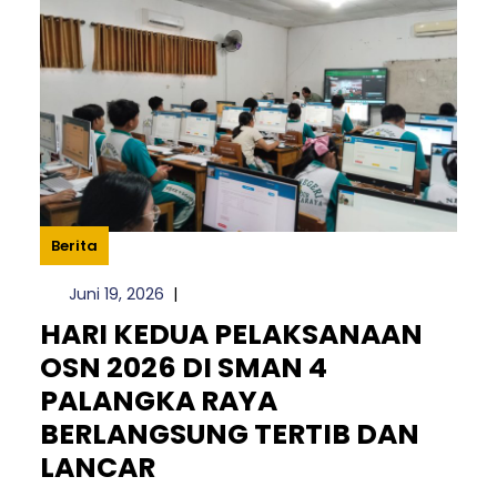
Berita
Juni
Juni 19, 2026
|
19,
HARI KEDUA PELAKSANAAN
2026
OSN 2026 DI SMAN 4
PALANGKA RAYA
BERLANGSUNG TERTIB DAN
HARI
LANCAR