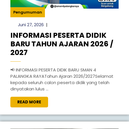
Pengumuman
Juni
Juni 27, 2026
|
27,
INFORMASI PESERTA DIDIK
2026
BARU TAHUN AJARAN 2026 /
INFORMASI
2027
PESERTA
DIDIK
📢 INFORMASI PESERTA DIDIK BARU SMAN 4
PALANGKA RAYATahun Ajaran 2026/2027Selamat
BARU
kepada seluruh calon peserta didik yang telah
TAHUN
dinyatakan lulus ...
AJARAN
READ
READ MORE
2026
MORE
/
2027