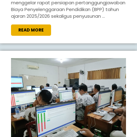
menggelar rapat persiapan pertanggungjawaban
RAYA
Biaya Penyelenggaraan Pendidikan (BPP) tahun
GELAR
ajaran 2025/2026 sekaligus penyusunan ...
RAPAT
READ
READ MORE
PERSIAPAN
MORE
PERTANGGUNGJAWABAN
DAN
PENYUSUNAN
PROGRAM
BPP