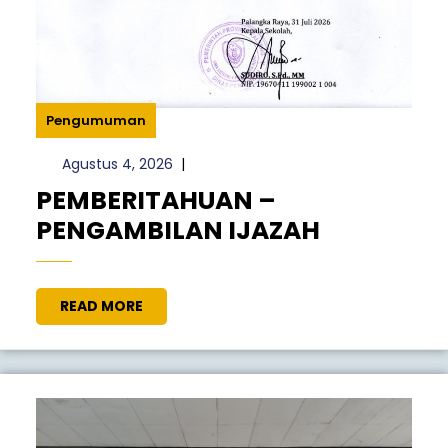
Pengumuman
Agustus
Agustus 4, 2026
|
4,
PEMBERITAHUAN –
2026
PEMBERI
PENGAMBILAN IJAZAH
–
PENGAMB
READ
READ MORE
IJAZAH
MORE