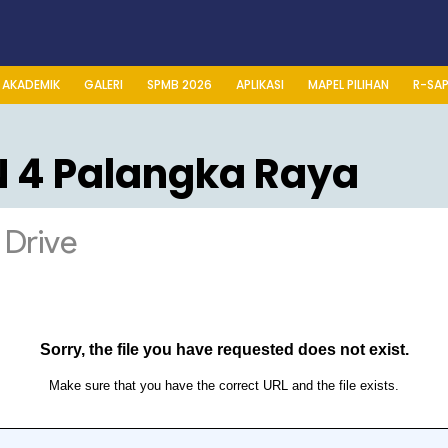
AKADEMIK
GALERI
SPMB 2026
APLIKASI
MAPEL PILIHAN
R-SA
N 4 Palangka Raya