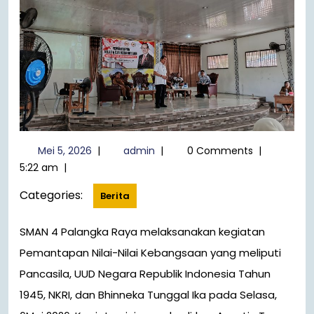
Mei
admin
Mei 5, 2026
|
admin
|
0 Comments
|
5,
5:22 am
|
2026
Categories:
Berita
SMAN 4 Palangka Raya melaksanakan kegiatan
Pemantapan Nilai-Nilai Kebangsaan yang meliputi
Pancasila, UUD Negara Republik Indonesia Tahun
1945, NKRI, dan Bhinneka Tunggal Ika pada Selasa,