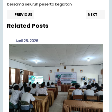
bersama seluruh peserta kegiatan.
Navigasi
Previous
Nex
PREVIOUS
NEXT
post:
pos
pos
Related Posts
April
April 28, 2026
28,
2026