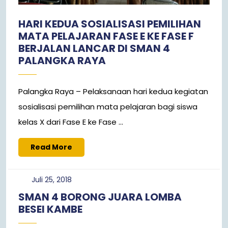
HARI KEDUA SOSIALISASI PEMILIHAN
MATA PELAJARAN FASE E KE FASE F
BERJALAN LANCAR DI SMAN 4
PALANGKA RAYA
Palangka Raya – Pelaksanaan hari kedua kegiatan
sosialisasi pemilihan mata pelajaran bagi siswa
kelas X dari Fase E ke Fase ...
Read
Read More
More
Juli
Juli 25, 2018
25,
SMAN 4 BORONG JUARA LOMBA
2018
BESEI KAMBE