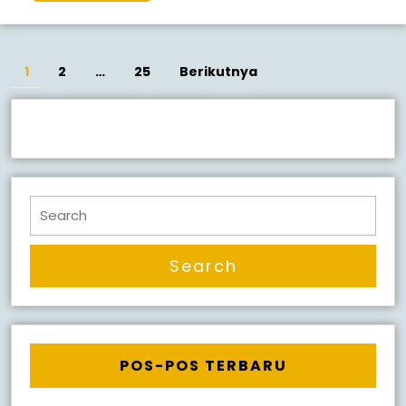
MORE
IKUTI
GLADI
Paginasi
RESIK
1
2
…
25
Berikutnya
pos
OSN
TAHUN
2026
Search
for:
POS-POS TERBARU