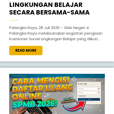
LINGKUNGAN BELAJAR
GURU
SECARA BERSAMA-SAMA
DAN
KEPALA
Palangka Raya, 28 Juli 2026 – SMA Negeri 4
Palangka Raya melaksanakan kegiatan pengisian
SEKOL
Kuesioner Survei Lingkungan Belajar yang diikuti ...
MENGIS
KUESIO
READ
READ MORE
MORE
SURVEI
LINGK
BELAJA
SECAR
BERSA
SAMA