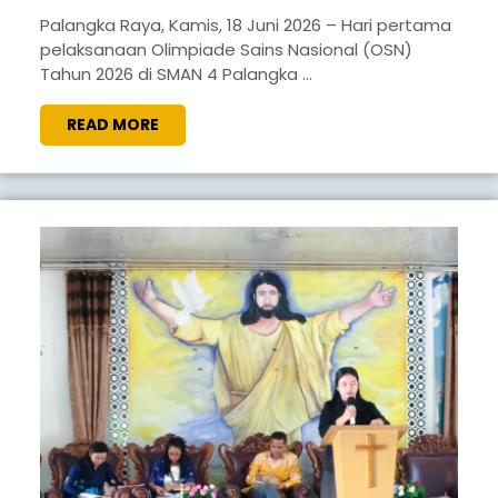
PELAKSANAA
Palangka Raya, Kamis, 18 Juni 2026 – Hari pertama
pelaksanaan Olimpiade Sains Nasional (OSN)
OSN
Tahun 2026 di SMAN 4 Palangka ...
2026
DI
READ
READ MORE
MORE
SMAN
4
PALANGKA
RAYA
BERJALAN
LANCAR