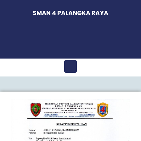
Skip
to
SMAN 4 PALANGKA RAYA
content
Open
Menu