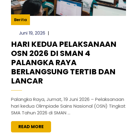
Berita
Juni
Juni 19, 2026
|
19,
HARI KEDUA PELAKSANAAN
2026
OSN 2026 DI SMAN 4
PALANGKA RAYA
BERLANGSUNG TERTIB DAN
HARI
LANCAR
KEDUA
PELAKSANAAN
Palangka Raya, Jumat, 19 Juni 2026 – Pelaksanaan
hari kedua Olimpiade Sains Nasional (OSN) Tingkat
OSN
SMA Tahun 2026 di SMAN ...
2026
DI
READ
READ MORE
MORE
SMAN