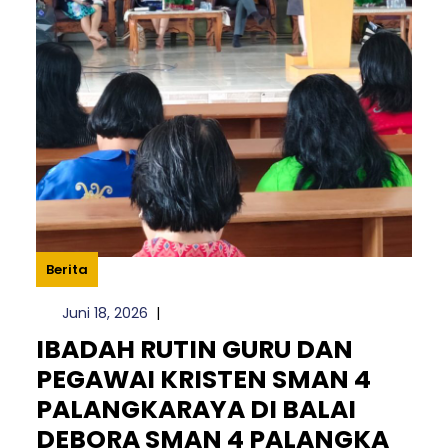
Berita
Juni
Juni 18, 2026
|
18,
IBADAH RUTIN GURU DAN
2026
PEGAWAI KRISTEN SMAN 4
PALANGKARAYA DI BALAI
DEBORA SMAN 4 PALANGKA