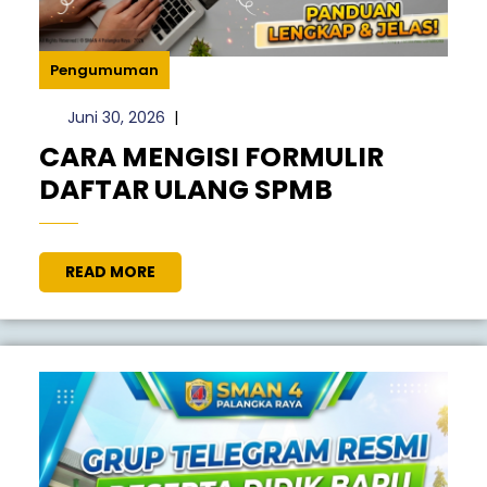
Pengumuman
Juni
Juni 30, 2026
|
30,
CARA MENGISI FORMULIR
2026
CARA
DAFTAR ULANG SPMB
MENGISI
FORMULIR
READ
READ MORE
DAFTAR
MORE
ULANG
SPMB