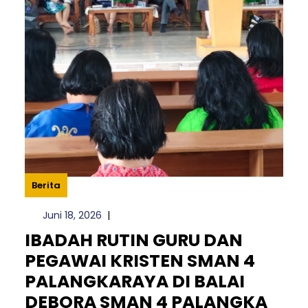
Berita
Juni
Juni 18, 2026
|
18,
IBADAH RUTIN GURU DAN
2026
PEGAWAI KRISTEN SMAN 4
PALANGKARAYA DI BALAI
DEBORA SMAN 4 PALANGKA