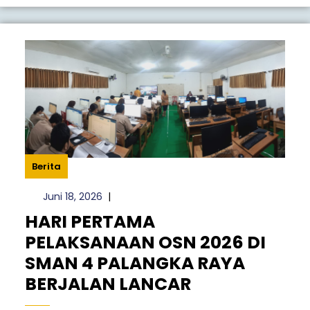
4
PALANGKA
RAYA
BERLANGSUNG
TERTIB
DAN
LANCAR
Berita
Juni
Juni 18, 2026
|
18,
HARI PERTAMA
2026
PELAKSANAAN OSN 2026 DI
SMAN 4 PALANGKA RAYA
HARI
BERJALAN LANCAR
PERTAMA