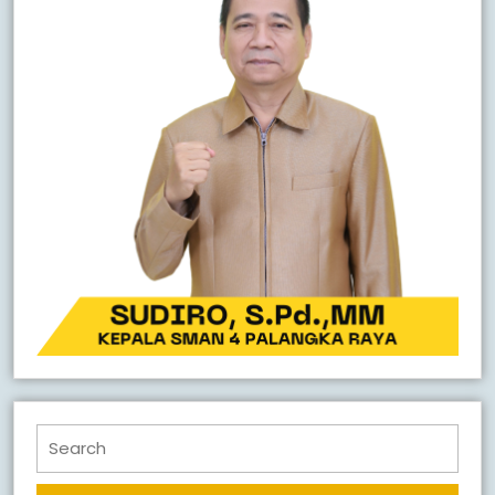
Search
for: