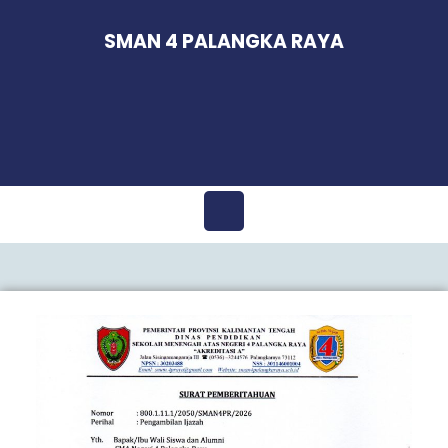
Skip
to
SMAN 4 PALANGKA RAYA
content
Open
Menu