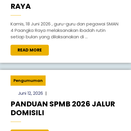
IBADAH
RAYA
RUTIN
GURU
Kamis, 18 Juni 2026 , guru-guru dan pegawai SMAN
4 Paangka Raya melaksanakan ibadah rutin
DAN
setiap bulan yang dilaksanakan di ...
PEGAWAI
KRISTEN
READ
READ MORE
MORE
SMAN
4
PALANGKARAYA
Pengumuman
DI
BALAI
Juni
Juni 12, 2026
|
12,
DEBORA
PANDUAN SPMB 2026 JALUR
2026
SMAN
PANDUAN
DOMISILI
4
SPMB
PALANGKA
2026