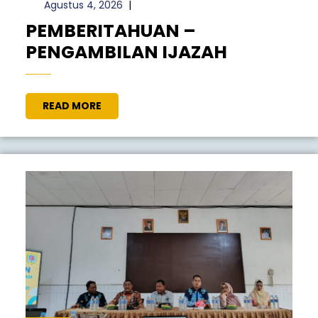
Agustus
Agustus 4, 2026
|
4,
PEMBERITAHUAN –
2026
PEMBERI
PENGAMBILAN IJAZAH
–
PENGAMB
READ
READ MORE
IJAZAH
MORE