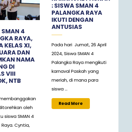
: SISWA SMAN 4
PALANGKA RAYA
IKUTI DENGAN
ANTUSIAS
 SMAN 4
GKA RAYA,
 KELAS XI,
Pada hari Jumat, 26 April
JUARA DAN
2024, Siswa SMAN 4
MKAN NAMA
Palangka Raya mengikuti
NG DI
karnaval Paskah yang
 VIII
K, NTB
meriah, di mana para
siswa ...
i membanggakan
Read
Read More
ditorehkan oleh
More
tu siswa SMAN 4
 Raya. Cyntia,