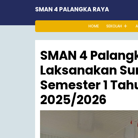
Skip
SMAN 4 PALANGKA RAYA
to
content
HOME
SEKOLAH
A
SMAN 4 Palang
Laksanakan Sum
Semester 1 Tah
2025/2026