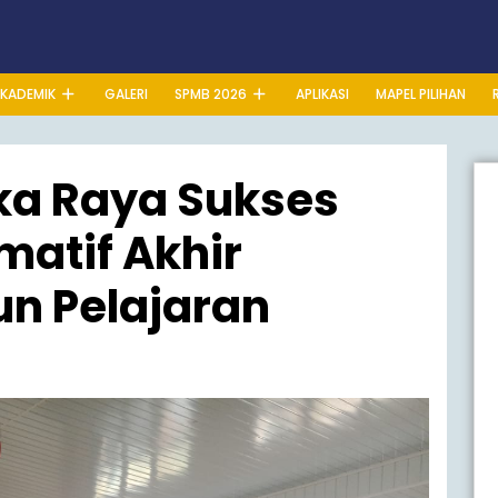
KADEMIK
GALERI
SPMB 2026
APLIKASI
MAPEL PILIHAN
ka Raya Sukses
atif Akhir
un Pelajaran