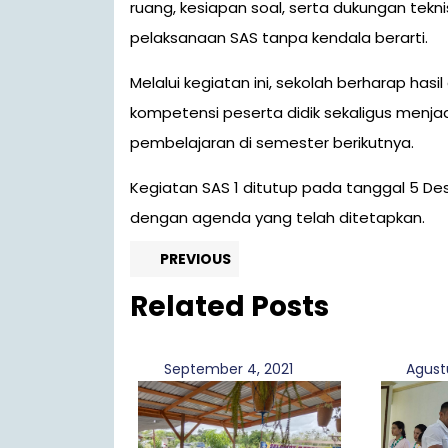
ruang, kesiapan soal, serta dukungan tekni
pelaksanaan SAS tanpa kendala berarti.
Melalui kegiatan ini, sekolah berharap h
kompetensi peserta didik sekaligus menjad
pembelajaran di semester berikutnya.
Kegiatan SAS 1 ditutup pada tanggal 5 De
dengan agenda yang telah ditetapkan.
Navigasi
Previous
PREVIOUS
post:
pos
Related Posts
September
September 4, 2021
Agustu
4,
2021