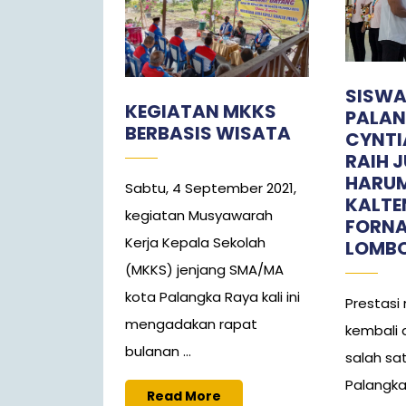
SISWA
KEGIATAN MKKS
PALAN
BERBASIS WISATA
CYNTIA
RAIH 
HARU
Sabtu, 4 September 2021,
KALTE
kegiatan Musyawarah
FORNAS
Kerja Kepala Sekolah
LOMBO
(MKKS) jenjang SMA/MA
kota Palangka Raya kali ini
Prestas
mengadakan rapat
kembali 
bulanan ...
salah sa
Palangka
Read
Read More