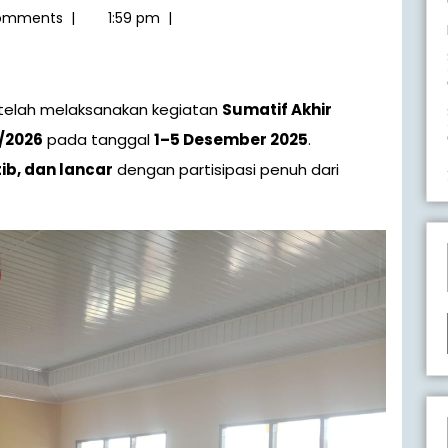
omments
|
1:59 pm
|
telah melaksanakan kegiatan
Sumatif Akhir
5/2026
pada tanggal
1–5 Desember 2025
.
ib, dan lancar
dengan partisipasi penuh dari