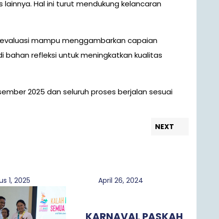
s lainnya. Hal ini turut mendukung kelancaran
asil evaluasi mampu menggambarkan capaian
i bahan refleksi untuk meningkatkan kualitas
sember 2025 dan seluruh proses berjalan sesuai
Next
NEXT
post:
Agustus
April
s 1, 2025
April 26, 2024
1,
26,
2025
2024
KARNAVAL PASKAH