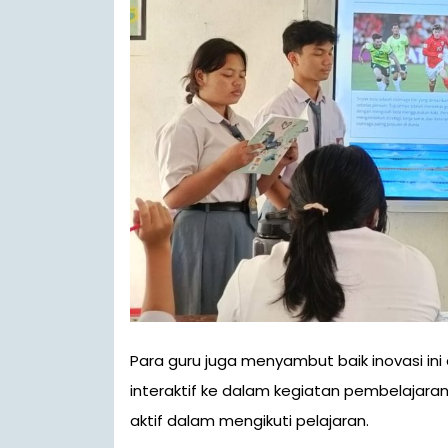
Para guru juga menyambut baik inovasi in
interaktif ke dalam kegiatan pembelajaran
aktif dalam mengikuti pelajaran.