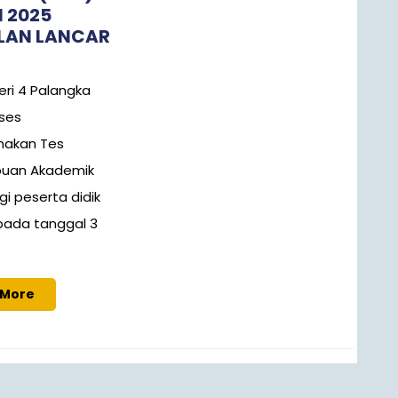
 2025
LAN LANCAR
ri 4 Palangka
ses
nakan Tes
an Akademik
gi peserta didik
 pada tanggal 3
Read
 More
More