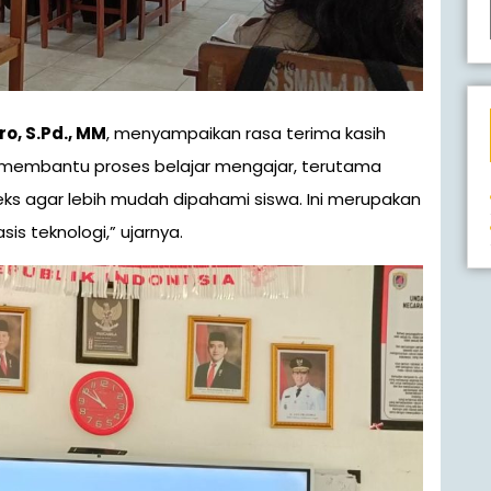
ro, S.Pd., MM
, menyampaikan rasa terima kasih
gat membantu proses belajar mengajar, terutama
s agar lebih mudah dipahami siswa. Ini merupakan
s teknologi,” ujarnya.