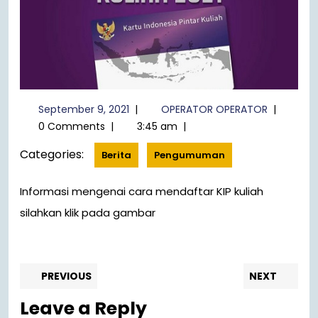
September
OPERATO
September 9, 2021
|
OPERATOR OPERATOR
|
9,
OPERATO
0 Comments
|
3:45 am
|
2021
Categories:
Berita
Pengumuman
Informasi mengenai cara mendaftar KIP kuliah
silahkan klik pada gambar
Navigasi
Previous
Nex
PREVIOUS
NEXT
post:
pos
pos
Leave a Reply