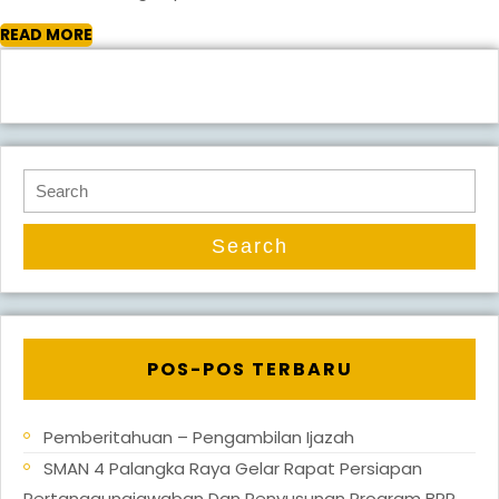
4
READ
READ MORE
Palangka
MORE
Raya
Search
for:
POS-POS TERBARU
Pemberitahuan – Pengambilan Ijazah
SMAN 4 Palangka Raya Gelar Rapat Persiapan
Pertanggungjawaban Dan Penyusunan Program BPP