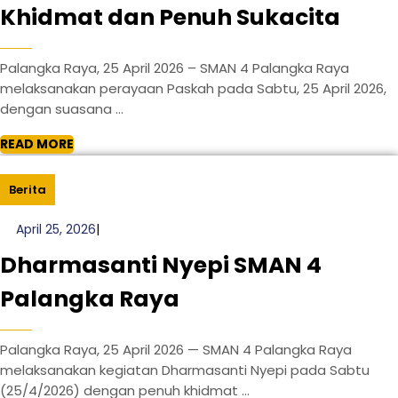
Pera
Khidmat dan Penuh Sukacita
Pask
Palangka Raya, 25 April 2026 – SMAN 4 Palangka Raya
SMA
melaksanakan perayaan Paskah pada Sabtu, 25 April 2026,
dengan suasana ...
4
READ
READ MORE
Pala
MORE
Ray
Berita
Berl
April
April 25, 2026
|
25,
Khi
Dharmasanti Nyepi SMAN 4
2026
dan
Dharmasanti
Palangka Raya
Penu
Nyepi
Suka
Palangka Raya, 25 April 2026 — SMAN 4 Palangka Raya
SMAN
melaksanakan kegiatan Dharmasanti Nyepi pada Sabtu
(25/4/2026) dengan penuh khidmat ...