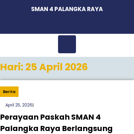
Skip
SMAN 4 PALANGKA RAYA
to
content
Open
Hari:
25 April 2026
Menu
Berita
April
April 25, 2026
|
25,
Perayaan Paskah SMAN 4
2026
Palangka Raya Berlangsung