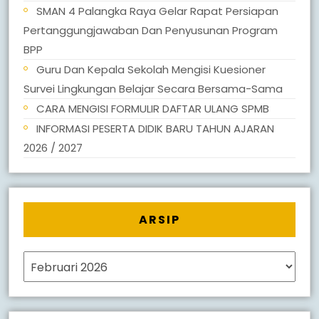
SMAN 4 Palangka Raya Gelar Rapat Persiapan
Pertanggungjawaban Dan Penyusunan Program
BPP
Guru Dan Kepala Sekolah Mengisi Kuesioner
Survei Lingkungan Belajar Secara Bersama-Sama
CARA MENGISI FORMULIR DAFTAR ULANG SPMB
INFORMASI PESERTA DIDIK BARU TAHUN AJARAN
2026 / 2027
ARSIP
Arsip