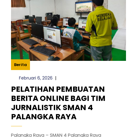
Berita
Februari
Februari 6, 2026
|
6,
PELATIHAN PEMBUATAN
2026
BERITA ONLINE BAGI TIM
JURNALISTIK SMAN 4
PELATIHAN
PALANGKA RAYA
PEMBUATAN
BERITA
Palangka Raya – SMAN 4 Palangka Raya