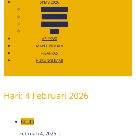
SPMB 2026
DAFTAR ULANG
PENDAFTARAN
PENGUMUMAN
MPLS
APLIKASI
MAPEL PILIHAN
R-SAPRAS
HUBUNGI KAMI
CLOSE
MENU
Hari:
4 Februari 2026
Berita
Februari
Februari 4, 2026
|