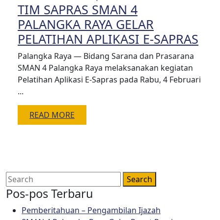
TIM SAPRAS SMAN 4
4,
2026
PALANGKA RAYA GELAR
TI
PELATIHAN APLIKASI E-SAPRAS
SA
Palangka Raya — Bidang Sarana dan Prasarana
SM
SMAN 4 Palangka Raya melaksanakan kegiatan
Pelatihan Aplikasi E-Sapras pada Rabu, 4 Februari
4
...
PA
RAY
READ
READ MORE
GE
MORE
PEL
APL
E-
Search
SA
for:
Pos-pos Terbaru
Pemberitahuan – Pengambilan Ijazah