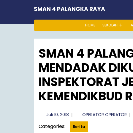
Skip
SMAN 4 PALANGKA RAYA
to
content
HOME
SEKOLAH
A
SMAN 4 PALAN
MENDADAK DIK
INSPEKTORAT J
KEMENDIKBUD R
Juli
OP
Juli 10, 2018
|
OPERATOR OPERATOR
|
10,
OP
Categories:
2018
Berita