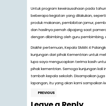
Untuk program kewirausahaan pada tahun 
beberapa kegiatan yang dilakukan, sepert
produk makanan, pembibitan jamur, pembibi
dan hasilnya pernah dipajang saat pameran
dengan dibimbing oleh guru pembimbing, un
Diakhir pertemuan, Kepala SMAN 4 Palan
kunjungan dari pihak Kementrian untuk mel
lupa saya mengucapkan terima kasih untu
pihak kementrian. Semoga kunjungan kali 
tambah kepala sekolah. Disampaikan juga 
lapangan, itu yang akan kami sampaikan k
Navigasi
Previous
PREVIOUS
post:
pos
Leave a Reply