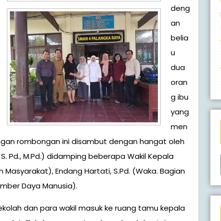
deng
an
belia
u
dua
oran
g ibu
yang
men
gan rombongan ini disambut dengan hangat oleh
S. Pd., M.Pd.) didamping beberapa Wakil Kepala
n Masyarakat), Endang Hartati, S.Pd. (Waka. Bagian
Sumber Daya Manusia).
kolah dan para wakil masuk ke ruang tamu kepala