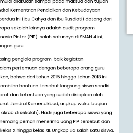
 mulai dilakukan sampai pada maksud dan tujuan
endral Kementrian Pendidikan dan Kebudayaan
berdua ini (Ibu Cahya dan Ibu Rusdiati) datang dari
rapa sekolah lainnya adalah audit program
ia Pintar (PIP), salah satunnya di SMAN 4 ini,
angan guru.
sing penglola program, baik kegiatan
 Dalam pertemuan dengan beberapa orang guru
kan, bahwa dari tahun 2015 hingga tahun 2018 ini
mbilan bantuan tersebut langsung siswa sendiri
arat dan ketentuan yang sudah disiapkan oleh
ktorat Jendral Kemendikbud, ungkap waka. bagian
akrab di sekolah). Hadir juga beberapa siswa yang
n memang pernah menerima uang PIP tersebut dan
 kelas X hingga kelas XII. Ungkap Lia salah satu siswa.