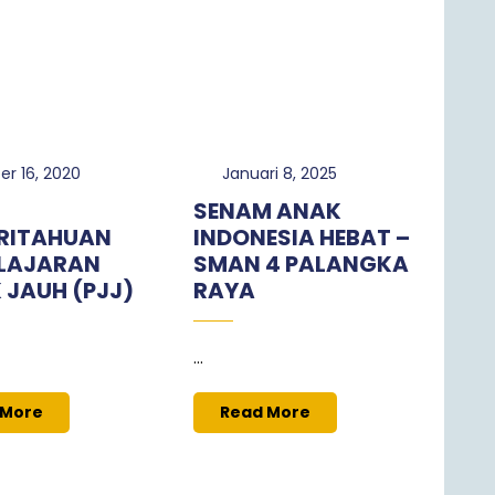
Oktober
Januari
er 16, 2020
Januari 8, 2025
16,
8,
T
SENAM ANAK
2020
2025
RITAHUAN
INDONESIA HEBAT –
LAJARAN
SMAN 4 PALANGKA
 JAUH (PJJ)
RAYA
...
Read
Read
 More
Read More
More
More